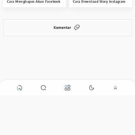
Cara Menghapus Akun Facebook
Cara Download Story Instagram
Komentar
0 Komentar
Alamat email Anda tidak akan dipublikasikan.
Ruas yang wajib
ditandai
*
©
2026
‧
TeknoInside
- Made with
❤
in ID