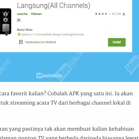
cara favorit kalian? Cobalah APK yang satu ini. Ia akan
k streaming acara TV dari berbagai channel lokal di
ran yang pastinya tak akan membuat kalian kehabisan
alaman nonton TV yang berbeda daripada biasanya lewat