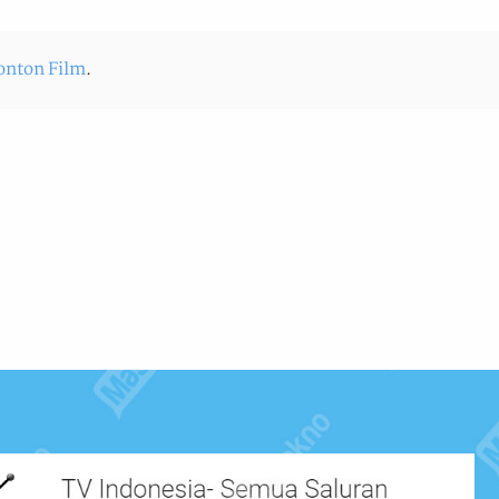
onton Film
.