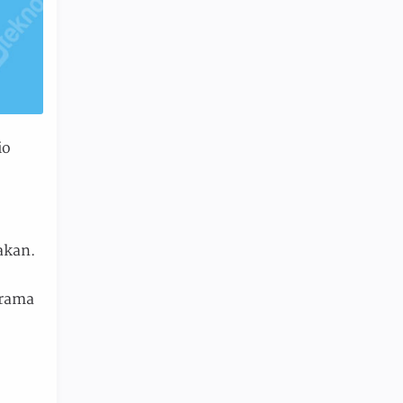
io
akan.
drama